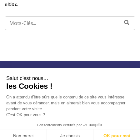
aidez.
Salut c'est nous...
les Cookies !
A PROPOS DE NOUS
CONTACTEZ-NOUS
TRAITEMENT DES
|
|
On a attendu d'être sûrs que le contenu de ce site vous intéresse
DONNÉES
MENTIONS LÉGALES
avant de vous déranger, mais on aimerait bien vous accompagner
|
pendant votre visite...
C'est OK pour vous ?
Consentements certifiés par
Non merci
Je choisis
OK pour moi